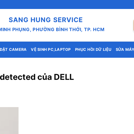
SANG HUNG SERVICE
MINH PHỤNG, PHƯỜNG BÌNH THỚI, TP. HCM
 ĐẶT CAMERA
VỆ SINH PC,LAPTOP
PHỤC HỒI DỮ LIỆU
SỬA MÁY
t detected của DELL