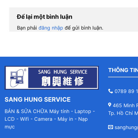
Để lại một bình luận
Bạn phải
đăng nhập
để gửi bình luận.
THÔNG TIN
0789 89 1
SANG HUNG SERVICE
465 Minh P
BÁN & SỬA CHỮA Máy tính - Laptop -
Tp. Hồ Chí M
LCD - Wifi - Camera - Máy in - Nạp
mực
sanghung