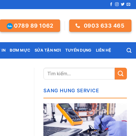
0789 89 1062
0903 633 465
 IN
BƠM MỰC
SỬA TẬN NƠI
TUYỂN DỤNG
LIÊN HỆ
SANG HUNG SERVICE