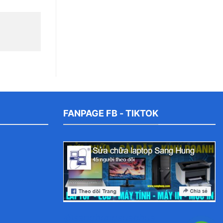
FANPAGE FB - TIKTOK
@sanghungsuachua