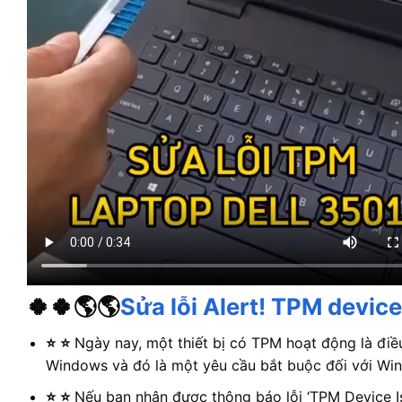
🍀🍀🌎🌎
Sửa lỗi Alert! TPM device
⭐
⭐
Ngày nay, một thiết bị có TPM hoạt động là điề
Windows và đó là một yêu cầu bắt buộc đối với Win
⭐
⭐
Nếu bạn nhận được thông báo lỗi ‘TPM Device Is 