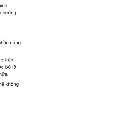
hính
nh hưởng
 phần cứng
c trên
ợc bỏ lỡ
nữa.
thể không