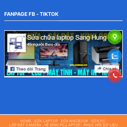
FANPAGE FB - TIKTOK
@sanghungsuachua
HOME
SỬA LAPTOP
SỬA MACBOOK
SỬA PC
LẮP ĐẶT CAMERA
VỆ SINH PC,LAPTOP
PHỤC HỒI DỮ LIỆU